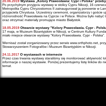
20.06.2019
Wystawa „Kolory Prawosławia: Cypr i Polska” przeb
Po przychylnym przyjęciu wystawy w stolicy Cypru Nikozji, 16 czerwca
Metropolita Cypru Chryzostomos II zainaugurował ją ponownie w Lar
przyjaciela Chrystusa. Uczestnicy ceremonii, organizatorzy i goście u
różnorodność Prawosławia na Cyprze i w Polsce. Można było nabyć
oraz otrzymać materiały promujące miasto Białystok.
18.05.2019
Otwarcie wystawy "Kolory Prawosławia. Cypr - Polsk
17 maja, w Muzeum Bizantyjskim w Nikozji, w Centrum Kultury Fundac
miało miejsce otwarcie wystawy "Kolory Prawosławia. Cypr - Polska".
Wernisaż został zorganizowany przez serwis www.orthphoto.net, prz
Stowarzyszeniem Fotografów i Muzeum Bizantyjskim w Nikozji.
24.11.2017
O wystawach w internecie
Przez czas trwania wystawy staraliśmy się monitorować aktywność lo
informacje o naszej wystawie. Poniżej prezentujemy listę linków do nie
temat.