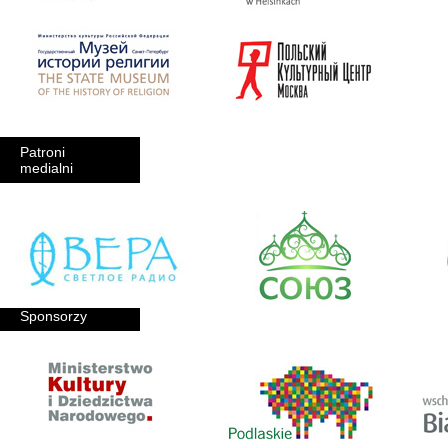
Patroni
medialni
Sponsorzy