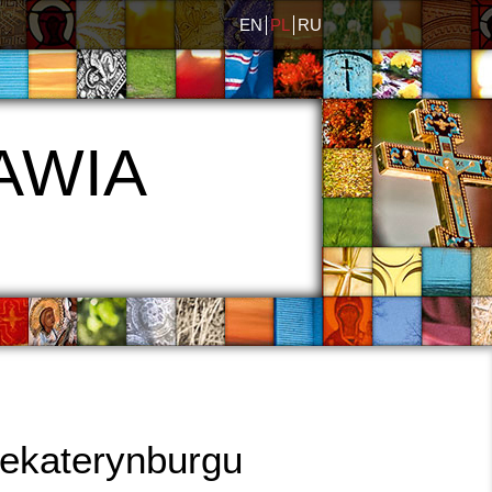
EN
PL
RU
AWIA
Jekaterynburgu