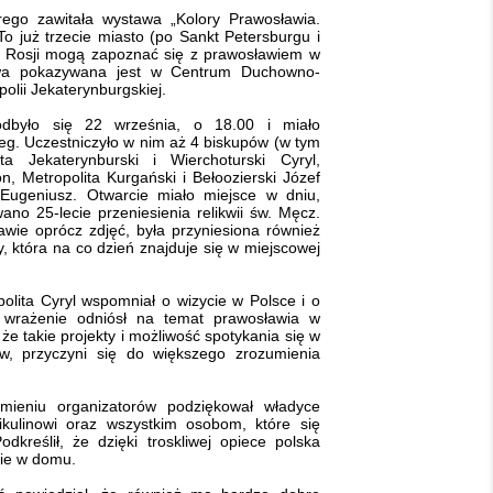
rego zawitała wystawa „Kolory Prawosławia.
To już trzecie miasto (po Sankt Petersburgu i
y Rosji mogą zapoznać się z prawosławiem w
wa pokazywana jest w Centrum Duchowno-
olii Jekaterynburgskiej.
odbyło się 22 września, o 18.00 i miało
ieg. Uczestniczyło w nim aż 4 biskupów (w tym
ita Jekaterynburski i Wierchoturski Cyryl,
n, Metropolita Kurgański i Bełoozierski Józef
 Eugeniusz. Otwarcie miało miejsce w dniu,
ano 25-lecie przeniesienia relikwii św. Męcz.
awie oprócz zdjęć, była przyniesiona również
ny, która na co dzień znajduje się w miejscowej
lita Cyryl wspomniał o wizycie w Polsce i o
 wrażenie odniósł na temat prawosławia w
 że takie projekty i możliwość spotykania się w
w, przyczyni się do większego zrozumienia
mieniu organizatorów podziękował władyce
ikulinowi oraz wszystkim osobom, które się
dkreślił, że dzięki troskliwej opiece polska
bie w domu.