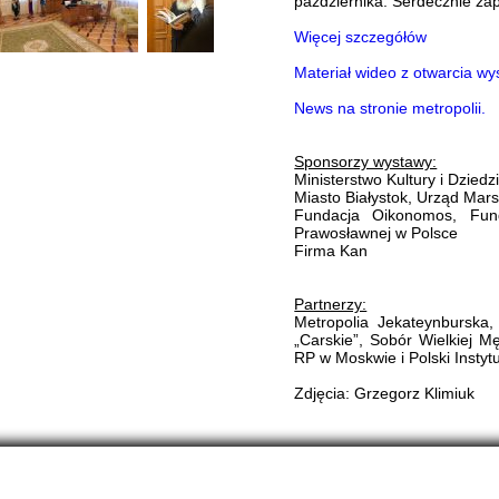
października. Serdecznie zap
Więcej szczegółów
Materiał wideo z otwarcia wy
News na stronie metropolii.
Sponsorzy wystawy:
Ministerstwo Kultury i Dzie
Miasto Białystok, Urząd Mar
Fundacja Oikonomos, Fun
Prawosławnej w Polsce
Firma Kan
Partnerzy:
Metropolia Jekateynbursk
„Carskie”, Sobór Wielkiej 
RP w Moskwie i Polski Insty
Zdjęcia: Grzegorz Klimiuk