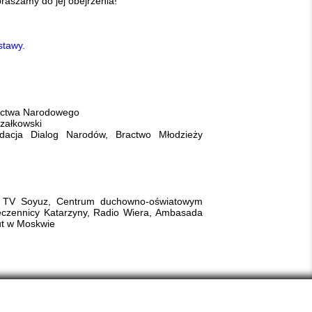
raszamy do jej obejrzenia!
stawy.
dzictwa Narodowego
szałkowski
dacja Dialog Narodów, Bractwo Młodzieży
a, TV Soyuz, Centrum duchowno-oświatowym
Męczennicy Katarzyny, Radio Wiera, Ambasada
tut w Moskwie