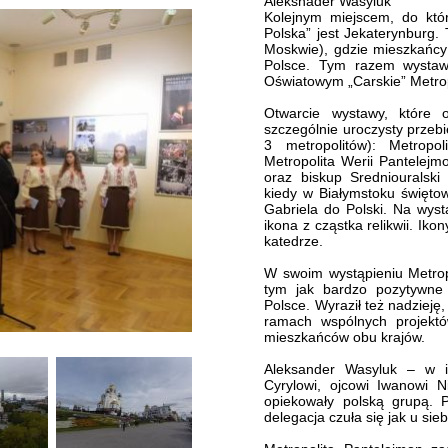
Aleksnader Wasyluk
Kolejnym miejscem, do któ
Polska” jest Jekaterynburg. 
Moskwie), gdzie mieszkańc
Polsce. Tym razem wysta
Oświatowym „Carskie” Metrop
Otwarcie wystawy, które 
szczególnie uroczysty przeb
3 metropolitów): Metropol
Metropolita Werii Pantelejmo
oraz biskup Sredniouralski
kiedy w Białymstoku świętow
Gabriela do Polski. Na wyst
ikona z cząstka relikwii. Iko
katedrze.
W swoim wystąpieniu Metropo
tym jak bardzo pozytywne
Polsce. Wyraził też nadzieję,
ramach wspólnych projektó
mieszkańców obu krajów.
Aleksander Wasyluk – w i
Cyrylowi, ojcowi Iwanowi N
opiekowały polską grupą. Po
delegacja czuła się jak u sie