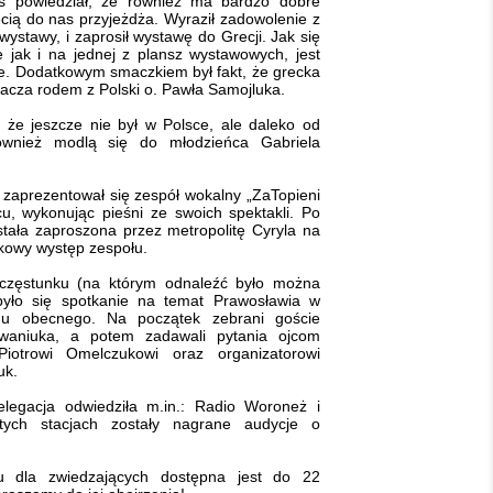
aś powiedział, że również ma bardzo dobre
ęcią do nas przyjeżdża. Wyraził zadowolenie z
 wystawy, i zaprosił wystawę do Grecji. Jak się
 jak i na jednej z plansz wystawowych, jest
sce. Dodatkowym smaczkiem był fakt, że grecka
macza rodem z Polski o. Pawła Samojluka.
, że jeszcze nie był w Polsce, ale daleko od
również modlą się do młodzieńca Gabriela
h zaprezentował się zespół wokalny „ZaTopieni
ilcu, wykonując pieśni ze swoich spektakli. Po
stała zaproszona przez metropolitę Cyryla na
kowy występ zespołu.
poczęstunku (na którym odnaleźć było można
dbyło się spotkanie na temat Prawosławia w
tanu obecnego. Na początek zebrani goście
Iwaniuka, a potem zadawali pytania ojcom
Piotrowi Omelczukowi oraz organizatorowi
uk.
elegacja odwiedziła m.in.: Radio Woroneż i
ych stacjach zostały nagrane audycje o
u dla zwiedzających dostępna jest do 22