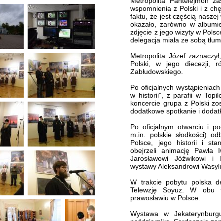
Metropolita Pantelejmon z
wspomnienia z Polski i z ch
faktu, że jest częścią naszej
okazało, zarówno w albumie
zdjęcie z jego wizyty w Pol
delegacja miała ze sobą tłu
Metropolita Józef zaznaczył
Polski, w jego diecezji, 
Zabłudowskiego.
Po oficjalnych wystąpieniac
w historii”, z parafii w Top
koncercie grupa z Polski zo
dodatkowe spotkanie i dodat
Po oficjalnym otwarciu i 
m.in. polskie słodkości) o
Polsce, jego historii i s
obejrzeli animację Pawła 
Jarosławowi Jóźwikowi i 
wystawy Aleksandrowi Wasyl
W trakcie pobytu polska d
Telewzję Soyuz. W obu t
prawosławiu w Polsce.
Wystawa w Jekaterynburg