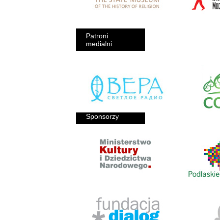
Patroni
medialni
Sponsorzy