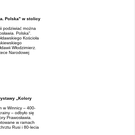
. Polska" w stolicy
ii podziwiać można
sławia. Polska".
ołdawskiego Kościoła
skiewskiego
łdawii Włodzimierz.
otece Narodowej
wystawy „Kolory
 w Winnicy – 400-
rainy – odbyło się
ory Prawosławia.
zentowane w ramach
hrztu Rusi i 80-lecia