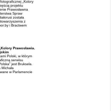
fotograficznej „Kolory
zęścią projektu
zenie Prawosławna
isterstwa Spraw
ałorusi została
Stowarzyszenia z
or.by i Bractwem
Kolory Prawosławia.
jskim
ami Polski, w którym
ficzną serwisu
olska” jest Bruksela.
a Michała
owane w Parlamencie