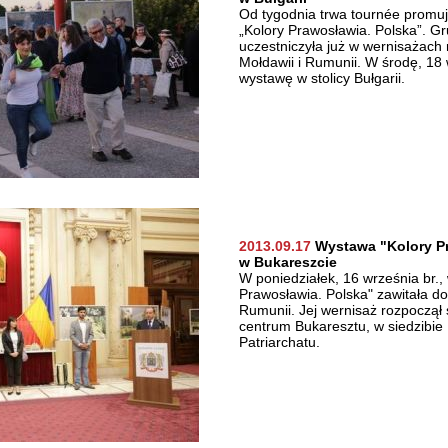
Od tygodnia trwa tournée promuj
„Kolory Prawosławia. Polska”. Gr
uczestniczyła już w wernisażach 
Mołdawii i Rumunii. W środę, 18 
wystawę w stolicy Bułgarii.
2013.09.17
Wystawa "Kolory Pr
w Bukareszcie
W poniedziałek, 16 września br.,
Prawosławia. Polska" zawitała do
Rumunii. Jej wernisaż rozpoczął 
centrum Bukaresztu, w siedzibi
Patriarchatu.