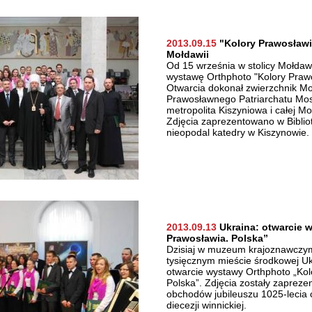
2013.09.15
"Kolory Prawosławia
Mołdawii
Od 15 września w stolicy Mołdaw
wystawę Orthphoto "Kolory Prawo
Otwarcia dokonał zwierzchnik M
Prawosławnego Patriarchatu Mo
metropolita Kiszyniowa i całej Mo
Zdjęcia zaprezentowano w Bibli
nieopodal katedry w Kiszynowie.
2013.09.13
Ukraina: otwarcie 
Prawosławia. Polska”
Dzisiaj w muzeum krajoznawczym
tysięcznym mieście środkowej Uk
otwarcie wystawy Orthphoto „Kol
Polska”. Zdjęcia zostały zapre
obchodów jubileuszu 1025-lecia c
diecezji winnickiej.