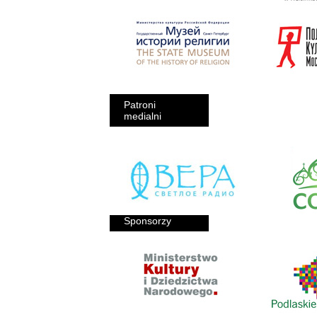
Patroni
medialni
Sponsorzy