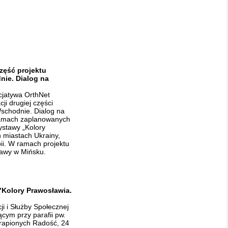
zęść projektu
nie. Dialog na
cjatywa OrthNet
ji drugiej części
Wschodnie. Dialog na
ramach zaplanowanych
ystawy „Kolory
 miastach Ukrainy,
bii. W ramach projektu
awy w Mińsku.
Kolory Prawosławia.
i i Służby Społecznej
ącym przy parafii pw.
trapionych Radość, 24