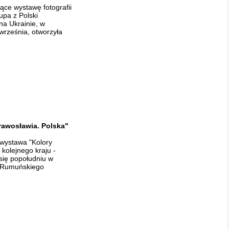
ące wystawę fotografii
upa z Polski
na Ukrainie, w
września, otworzyła
awosławia. Polska"
 wystawa "Kolory
 kolejnego kraju -
się popołudniu w
e Rumuńskiego