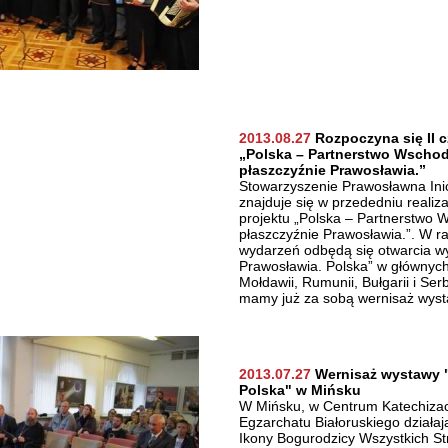
2013.08.27
Rozpoczyna się II c
„Polska – Partnerstwo Wschod
płaszczyźnie Prawosławia.”
Stowarzyszenie Prawosławna Ini
znajduje się w przededniu realizac
projektu „Polska – Partnerstwo 
płaszczyźnie Prawosławia.”. W 
wydarzeń odbędą się otwarcia w
Prawosławia. Polska” w głównych
Mołdawii, Rumunii, Bułgarii i Ser
mamy już za sobą wernisaż wyst
2013.07.27
Wernisaż wystawy "
Polska" w Mińsku
W Mińsku, w Centrum Katechizacj
Egzarchatu Białoruskiego działaj
Ikony Bogurodzicy Wszystkich S