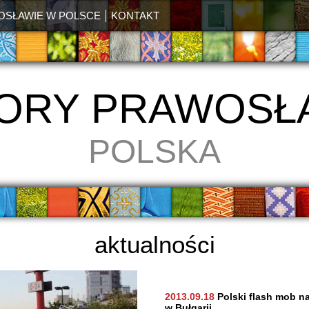
OSŁAWIE W POLSCE
KONTAKT
ORY PRAWOSŁ
POLSKA
aktualności
2013.09.18
Polski flash mob n
w Bułgarii