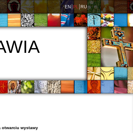
EN
PL
RU
AWIA
a otwarciu wystawy