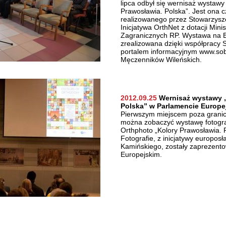
lipca odbył się wernisaż wystawy 
Prawosławia. Polska”. Jest ona c
realizowanego przez Stowarzys
Inicjatywa OrthNet z dotacji Min
Zagranicznych RP. Wystawa na Bi
zrealizowana dzięki współpracy 
portalem informacyjnym www.sob
Męczenników Wileńskich.
2012.09.25
Wernisaż wystawy „
Polska” w Parlamencie Europe
Pierwszym miejscem poza granic
można zobaczyć wystawę fotogra
Orthphoto „Kolory Prawosławia. P
Fotografie, z inicjatywy europosł
Kamińskiego, zostały zaprezent
Europejskim.